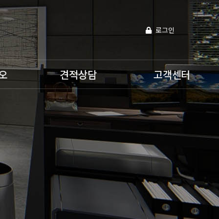
로그인
오
견적상담
고객센터
견적의뢰
공지사항
프로젝트 진행상황
협력업체등록
D
자유게시판
공사실적
인테리
3D