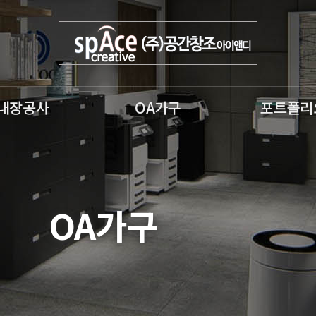
내장공사
OA가구
포트폴리
공사
OA가구
인테리어3D
공사
OA의자
사무실인테리어
,소방공사
인테리어가구
사무실칸막이3
OA가구
공사
파티션
사무실칸막이
주거(아파트) 
어
내장(수장)공사,
도장, 방수공사
철거, 원상복구