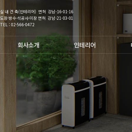
실 내 건 축(인테리어) 면허 강남-16-01-16
도장·방수·석공사·미장 면허 강남-21-03-01
TEL : 02-566-0472
회사소개
인테리어
인사말
사무실인테리어
천정
회사소개
사무실칸막이
바닥
회사연혁
실험실인테리어
전기
보유면허 및 조직도
주거(아파트)인테리
마감
어
오시는 길
리모델링
철거,원상복구
준공청소