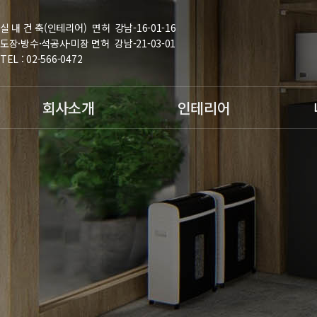
실 내 건 축(인테리어) 면허 강남-16-01-16
도장·방수·석공사·미장 면허 강남-21-03-01
TEL : 02-566-0472
회사소개
인테리어
인사말
사무실인테리어
천정
회사소개
사무실칸막이
바닥
회사연혁
실험실인테리어
전기
보유면허 및 조직도
주거(아파트)인테리
마감
어
오시는 길
리모델링
철거,원상복구
준공청소