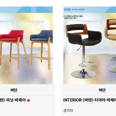
빠텐
빠텐
(바텐)-피넛-바체어
INTERIOR-(바텐)-티아라-바체
관리자