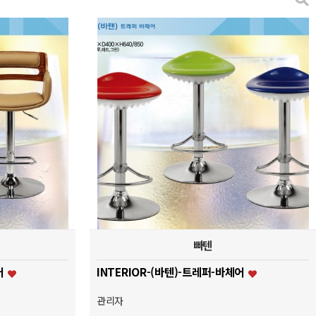
빠텐
어
INTERIOR-(바텐)-트레퍼-바체어
관리자