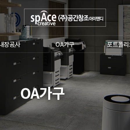
내장공사
OA가구
포트폴리
공사
OA가구
인테리어3D
공사
OA의자
사무실인테리어
,소방공사
인테리어가구
사무실칸막이3
OA가구
공사
파티션
사무실칸막이
주거(아파트) 
어
내장(수장)공사,
도장, 방수공사
철거, 원상복구