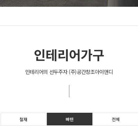
유투브동영상
인테리어가구
인테리어의 선두주자 (주)공간창조아이앤디
철재
빠텐
전체