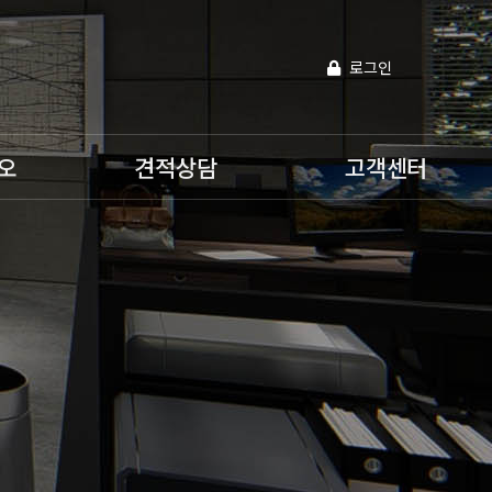
로그인
오
견적상담
고객센터
견적의뢰
공지사항
프로젝트 진행상황
협력업체등록
D
자유게시판
공사실적
인테리
3D