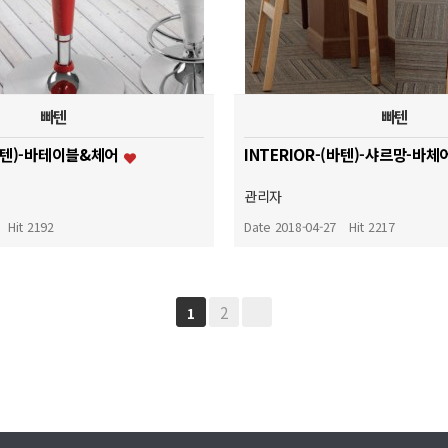
빠텐
빠텐
(바텐)-바테이블&체어
INTERIOR-(바텐)-샤르망-바체
관리자
Hit 2192
Date 2018-04-27
Hit 2217
2
1