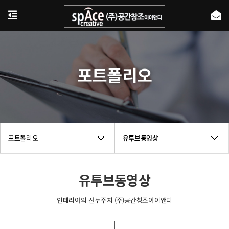
포트폴리오
포트폴리오
유투브동영상
유투브동영상
인테리어의 선두주자 (주)공간창조아이앤디